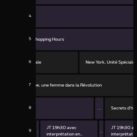
4
5
Shopping Hours
6
York, Unité Spéciale
New York, Unité Spéciale
7
Olympe, une femme dans la Révolution
8
...
Secrets d'his
JT 19h30 avec
JT 19h30 av
9
...
...
interprétation en
interprétatio