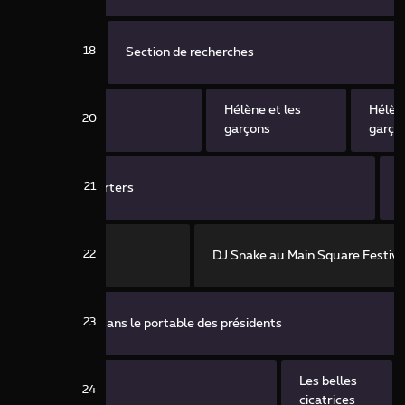
18
Section de recherches
Hélène et les
Hélène
20
garçons
garço
21
Reporters
T
22
DJ Snake au Main Square Festiva
23
Dans le portable des présidents
Les belles
24
cicatrices