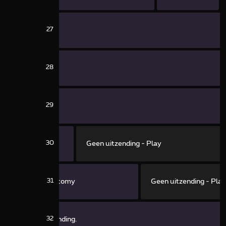
27
28
29
Lang leve de
30
Geen uitzending - Play
Liefde
31
Grey's Anatomy
Geen uitzending - Pla
32
Geen uitzending.