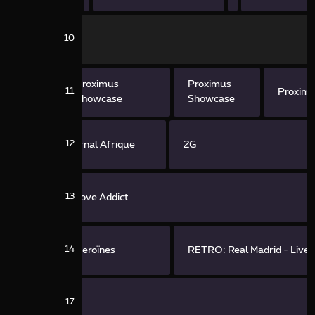
langue des signes
langue des s
10
Proximus
Proximus
11
Proxim
Showcase
Showcase
12
Le journal Afrique
2G
13
Love Addict
14
Heroïnes
RETRO: Real Madrid - Liver
17