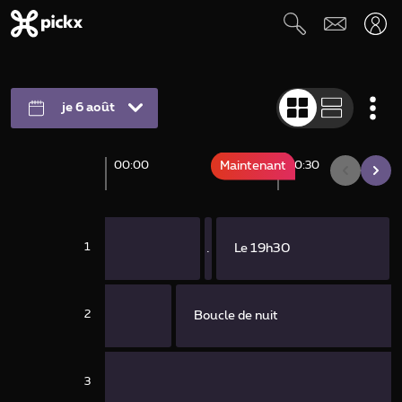
je 6 août
Maintenant
00:00
00:30
1
Le 19h30
...
Le 19h30
.
2
erican
Boucle de nuit
3
vasion