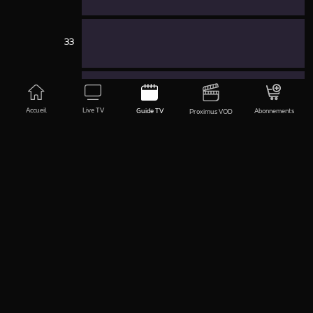
33
34
om 07:00
Accueil
Live TV
Guide TV
Abonnements
Proximus VOD
35
Studio 100 Hits
Shorties
36
Proximus TV - Info Channel
37
Proximus Showcase
Proximus Showca
38