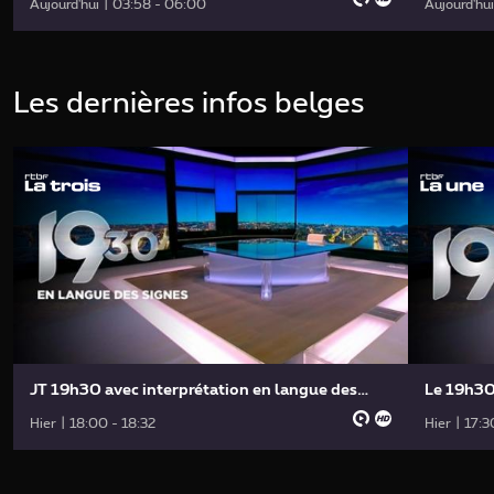
Aujourd'hui | 03:58 - 06:00
Aujourd'hu
Les dernières infos belges
JT 19h30 avec interprétation en langue des
Le 19h3
signes
Hier | 18:00 - 18:32
Hier | 17:3