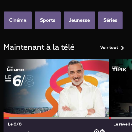
categories.home.title
Cinéma
Sports
Jeunesse
Séries
Maintenant à la télé
Voir tout
Le 6/8
Le réveil