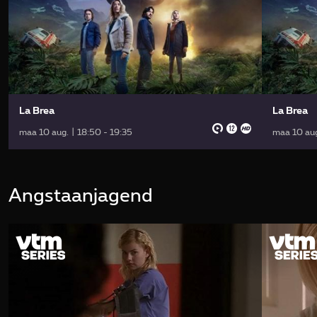
La Brea
La Brea
maa 10 aug. | 18:50 - 19:35
maa 10 aug
Angstaanjagend