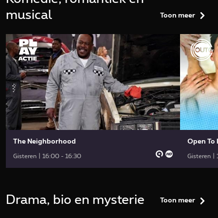
musical
Toon meer
The Neighborhood
Open To 
Gisteren | 16:00 - 16:30
Gisteren |
Drama, bio en mysterie
Toon meer