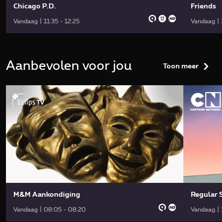
Chicago P.D.
Friends
Vandaag | 11:35 - 12:25
Vandaag | 
Aanbevolen voor jou
Toon meer
M&M Aankondiging
Regular 
Vandaag | 08:05 - 08:20
Vandaag | 