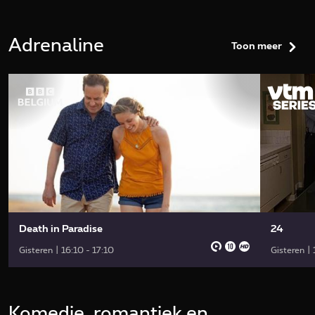
Adrenaline
Toon meer
Death in Paradise
24
Gisteren | 16:10 - 17:10
Gisteren |
Komedie, romantiek en