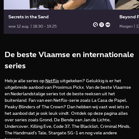
Secrets in the Sand
Beyond P
woe 12 aug. | 18:30 - 19:25
Morgen | 1
De beste Vlaamse en internationale
series
Heb je alle series op
Netflix
uitgekeken? Gelukkig is er het
uitgebreide aanbod van Proximus Pickx. Van de beste Vlaamse
en Nederlandstalige series tot de beste reeksen uit het
buitenland. Fan van een Netflix-serie zoals La Casa de Papel,
Peaky Blinders of The Crown? Dan hebben wij vast wel iets in
het aanbod dat je ook leuk vindt. Ontdek op deze pagina alles
over series zoals Grond, De Bende van Jan de Lichte,
Undercover, Killing Eve, Code 37, The Blacklist, Criminal Minds,
The Handmaid’s Tale, Stargate SG-1 en nog vele andere