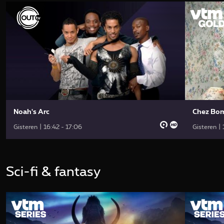
Noah's Arc
Chez Bom
Gisteren | 16:42 - 17:06
Gisteren | 
Sci-fi & fantasy