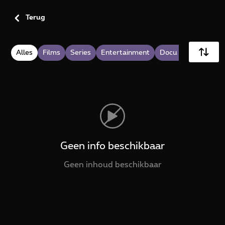
category.title.explore
Terug
Alles
Films
Series
Entertainment
Docu & Magazine
Geen info beschikbaar
Geen inhoud beschikbaar